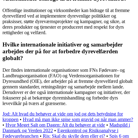
Offentlige institutioner og virksomheder kan bidrage til at fremme
dyrevelfærd ved at implementere dyrevenlige politikker og
praksisser, støtte dyreværnsprojekter og kampagner, og sikre, at
deres produkter og tjenester er produceret med respekt for dyrs
rettigheder og velfærd.
Hvilke internationale initiativer og samarbejder
arbejdes der på for at forbedre dyrevelfærden
globalt?
Der findes internationale organisationer som FNs Fødevare- og
Landbrugsorganisation (FAO) og Verdensorganisationen for
Dyresundhed (OIE), der arbejder på at fremme dyrevelfærd globalt
gennem standarder, retningslinjer og samarbejde mellem lande.
Derudover er der også internationale kampagner og initiativer, der
fokuserer på at bekæmpe dyremishandling og forbedre dyrs
levevilkår på tværs af grænserne.
Jod: Alt hvad du behøver at vide om jod og dets betydning for
kroppen
•
Hvad må man ikke spise som gravid og når man ammer?
•
Hvor Meget Salt om Dagen: Alt du behøver at vide
•
Madspild i
Danmark og Verden 2022
•
Egenkontrol og Risikoanalyse i
Fødevarebranchen
•
Ris: Skal du skylle dem eller ej?
•
Spis 6 om