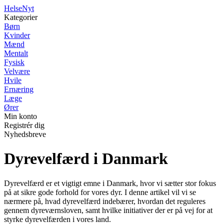
Helse
Nyt
Kategorier
Børn
Kvinder
Mænd
Mentalt
Fysisk
Velvære
Hvile
Ernæring
Læge
Ører
Min konto
Registrér dig
Nyhedsbreve
Dyrevelfærd i Danmark
Dyrevelfærd er et vigtigt emne i Danmark, hvor vi sætter stor fokus
på at sikre gode forhold for vores dyr. I denne artikel vil vi se
nærmere på, hvad dyrevelfærd indebærer, hvordan det reguleres
gennem dyreværnsloven, samt hvilke initiativer der er på vej for at
styrke dyrevelfærden i vores land.