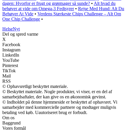
dagen: Hvorfor er frugt og grøntsager så sunde?
•
Alt hvad du
behøver at vide om Omega-3 Fedtsyrer
•
Rejse Med Hund: Alt Du
Behøver At Vide
•
Verdens Stærkeste Chips Challenge – Alt Om
One Chip Challenge
•
Helse
Nyt
Del og spred varme
X
Facebook
Instagram
LinkedIn
YouTube
Pinterest
TikTok
Mail
RSS
© Ophavsretligt beskyttet materiale.
© Beskyttet materiale. Nogle produkter, vi viser, er en del af
samarbejdsaftaler, der kan give os en økonomisk gevinst.
© Indholdet på denne hjemmeside er beskyttet af ophavsret. Vi
samarbejder med kommercielle partnere og modtager muligvis
betaling ved køb. Uautoriseret brug er forbudt.
Om os
Baggrund
Vores formål