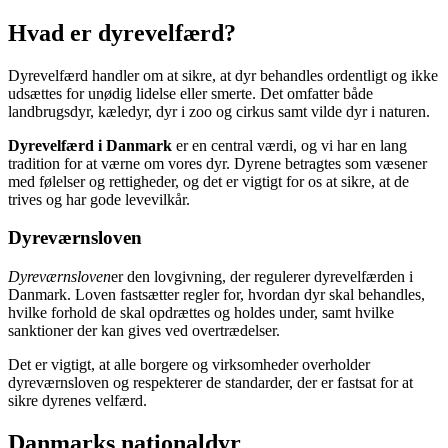
Hvad er dyrevelfærd?
Dyrevelfærd handler om at sikre, at dyr behandles ordentligt og ikke
udsættes for unødig lidelse eller smerte. Det omfatter både
landbrugsdyr, kæledyr, dyr i zoo og cirkus samt vilde dyr i naturen.
Dyrevelfærd i Danmark
er en central værdi, og vi har en lang
tradition for at værne om vores dyr. Dyrene betragtes som væsener
med følelser og rettigheder, og det er vigtigt for os at sikre, at de
trives og har gode levevilkår.
Dyreværnsloven
Dyreværnsloven
er den lovgivning, der regulerer dyrevelfærden i
Danmark. Loven fastsætter regler for, hvordan dyr skal behandles,
hvilke forhold de skal opdrættes og holdes under, samt hvilke
sanktioner der kan gives ved overtrædelser.
Det er vigtigt, at alle borgere og virksomheder overholder
dyreværnsloven og respekterer de standarder, der er fastsat for at
sikre dyrenes velfærd.
Danmarks nationaldyr