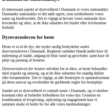
Et interessant aspekt af dyrevelfærd i Danmark er vores nationaldyr.
Danmarks nationaldyr er det røde egern, som symboliserer vores
natur og biodiversitet. Det er vigtigt at bevare vores nationale dyrs
levesteder og sikre, at de ikke udsættes for trusler eller tvivlsomme
forhold.
Dyreværnsloven for heste
Heste er et af de dyr, der nyder særlig beskyttelse under
dyreværnsloven i Danmark. Reglerne omfatter blandt andet krav til
indretning af stalde, adgang til frisk vand og grovfoder, samt krav til
pleje og pasning af hestene.
Dyreværnsloven for heste
er udviklet for at sikre, at heste behandles
med respekt og omsorg, og at de ikke udsættes for unødig lidelse
eller forsømmelse. Det er vigtigt, at alle hesteejere er opmærksomme
på deres ansvar og overholder de gældende regler for hestepleje.
Samlet set er dyrevelfærd et centralt emne i Danmark, og vi stræber
konstant efter at forbedre forholdene for vores dyr. Gennem en
kombination af lovgivning, oplysning og engagement kan vi
sammen skabe et bedre liv for alle vores medskabninger.