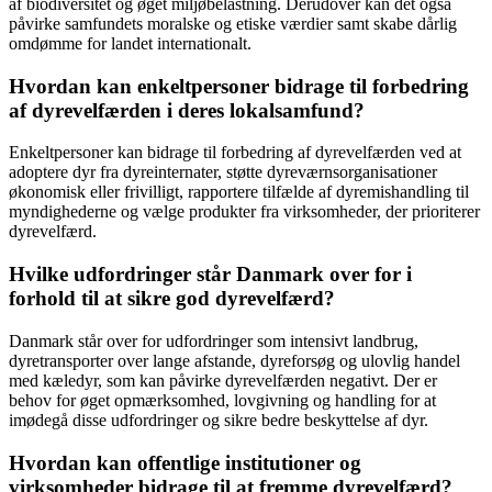
af biodiversitet og øget miljøbelastning. Derudover kan det også
påvirke samfundets moralske og etiske værdier samt skabe dårlig
omdømme for landet internationalt.
Hvordan kan enkeltpersoner bidrage til forbedring
af dyrevelfærden i deres lokalsamfund?
Enkeltpersoner kan bidrage til forbedring af dyrevelfærden ved at
adoptere dyr fra dyreinternater, støtte dyreværnsorganisationer
økonomisk eller frivilligt, rapportere tilfælde af dyremishandling til
myndighederne og vælge produkter fra virksomheder, der prioriterer
dyrevelfærd.
Hvilke udfordringer står Danmark over for i
forhold til at sikre god dyrevelfærd?
Danmark står over for udfordringer som intensivt landbrug,
dyretransporter over lange afstande, dyreforsøg og ulovlig handel
med kæledyr, som kan påvirke dyrevelfærden negativt. Der er
behov for øget opmærksomhed, lovgivning og handling for at
imødegå disse udfordringer og sikre bedre beskyttelse af dyr.
Hvordan kan offentlige institutioner og
virksomheder bidrage til at fremme dyrevelfærd?