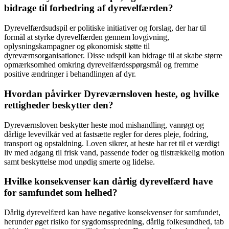
bidrage til forbedring af dyrevelfærden?
Dyrevelfærdsudspil er politiske initiativer og forslag, der har til
formål at styrke dyrevelfærden gennem lovgivning,
oplysningskampagner og økonomisk støtte til
dyreværnsorganisationer. Disse udspil kan bidrage til at skabe større
opmærksomhed omkring dyrevelfærdsspørgsmål og fremme
positive ændringer i behandlingen af dyr.
Hvordan påvirker Dyreværnsloven heste, og hvilke
rettigheder beskytter den?
Dyreværnsloven beskytter heste mod mishandling, vanrøgt og
dårlige levevilkår ved at fastsætte regler for deres pleje, fodring,
transport og opstaldning. Loven sikrer, at heste har ret til et værdigt
liv med adgang til frisk vand, passende foder og tilstrækkelig motion
samt beskyttelse mod unødig smerte og lidelse.
Hvilke konsekvenser kan dårlig dyrevelfærd have
for samfundet som helhed?
Dårlig dyrevelfærd kan have negative konsekvenser for samfundet,
herunder øget risiko for sygdomsspredning, dårlig folkesundhed, tab