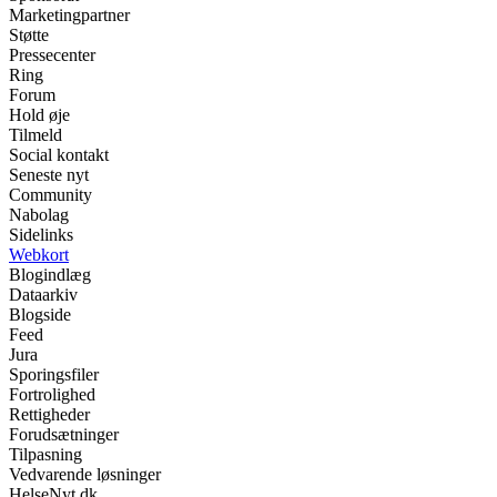
Marketingpartner
Støtte
Pressecenter
Ring
Forum
Hold øje
Tilmeld
Social kontakt
Seneste nyt
Community
Nabolag
Sidelinks
Webkort
Blogindlæg
Dataarkiv
Blogside
Feed
Jura
Sporingsfiler
Fortrolighed
Rettigheder
Forudsætninger
Tilpasning
Vedvarende løsninger
HelseNyt.dk