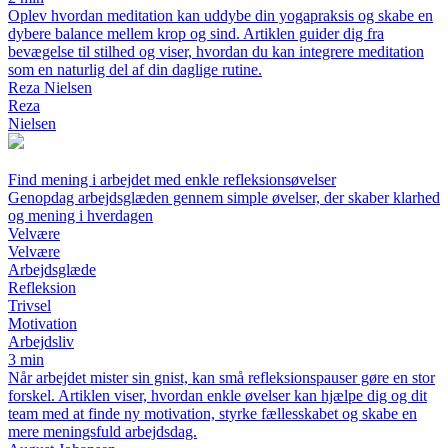
Oplev hvordan meditation kan uddybe din yogapraksis og skabe en
dybere balance mellem krop og sind. Artiklen guider dig fra
bevægelse til stilhed og viser, hvordan du kan integrere meditation
som en naturlig del af din daglige rutine.
Reza Nielsen
Reza
Nielsen
Find mening i arbejdet med enkle refleksionsøvelser
Genopdag arbejdsglæden gennem simple øvelser, der skaber klarhed
og mening i hverdagen
Velvære
Velvære
Arbejdsglæde
Refleksion
Trivsel
Motivation
Arbejdsliv
3 min
Når arbejdet mister sin gnist, kan små refleksionspauser gøre en stor
forskel. Artiklen viser, hvordan enkle øvelser kan hjælpe dig og dit
team med at finde ny motivation, styrke fællesskabet og skabe en
mere meningsfuld arbejdsdag.