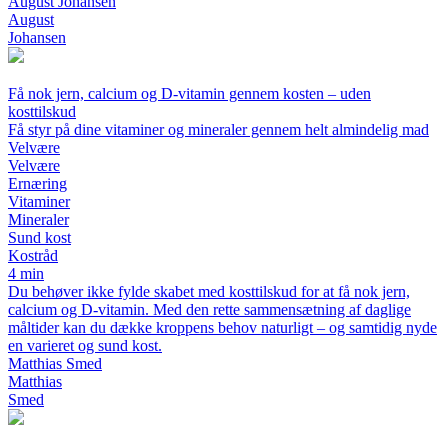
August Johansen
August
Johansen
Få nok jern, calcium og D-vitamin gennem kosten – uden
kosttilskud
Få styr på dine vitaminer og mineraler gennem helt almindelig mad
Velvære
Velvære
Ernæring
Vitaminer
Mineraler
Sund kost
Kostråd
4 min
Du behøver ikke fylde skabet med kosttilskud for at få nok jern,
calcium og D-vitamin. Med den rette sammensætning af daglige
måltider kan du dække kroppens behov naturligt – og samtidig nyde
en varieret og sund kost.
Matthias Smed
Matthias
Smed