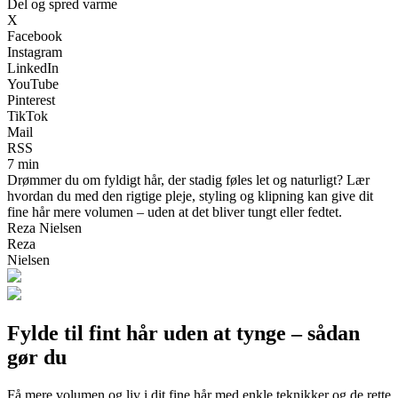
Del og spred varme
X
Facebook
Instagram
LinkedIn
YouTube
Pinterest
TikTok
Mail
RSS
7 min
Drømmer du om fyldigt hår, der stadig føles let og naturligt? Lær
hvordan du med den rigtige pleje, styling og klipning kan give dit
fine hår mere volumen – uden at det bliver tungt eller fedtet.
Reza Nielsen
Reza
Nielsen
Fylde til fint hår uden at tynge – sådan
gør du
Få mere volumen og liv i dit fine hår med enkle teknikker og de rette