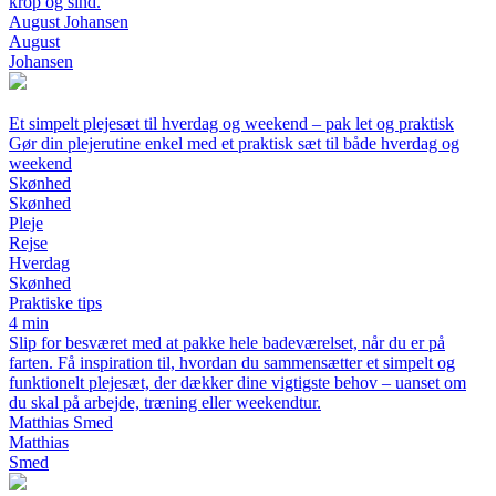
krop og sind.
August Johansen
August
Johansen
Et simpelt plejesæt til hverdag og weekend – pak let og praktisk
Gør din plejerutine enkel med et praktisk sæt til både hverdag og
weekend
Skønhed
Skønhed
Pleje
Rejse
Hverdag
Skønhed
Praktiske tips
4 min
Slip for besværet med at pakke hele badeværelset, når du er på
farten. Få inspiration til, hvordan du sammensætter et simpelt og
funktionelt plejesæt, der dækker dine vigtigste behov – uanset om
du skal på arbejde, træning eller weekendtur.
Matthias Smed
Matthias
Smed