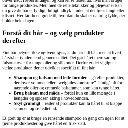
bliver fladt i løbet af dagen og kan let se fedtet ud, hvis man bruger
for tunge produkter. Men med de rette teknikker og plejevaner kan
du give dit hår et fyldigt, luftigt udtryk – uden at det føles tungt eller
klistret. Her får du en guide til, hvordan du skaber naturlig fylde, der
holder hele dagen.
Forstå dit hår – og vælg produkter
derefter
Fint hår betyder ikke nødvendigvis, at du har lidt hår, men at hvert
hårstrå er tyndere end gennemsnittet. Det gør håret mere sart og
følsomt over for tunge olier og silikoner. Derfor er det vigtigt at
vælge produkter, der er udviklet specifikt til fint hår.
Shampoo og balsam med lette formler
– gå efter produkter,
der lover volumen eller “weightless moisture”. Undgå alt for
nærende olier og cremede balsammer, som kan tynge håret.
Brug balsam med måde
– fordel kun en lille mængde i
længder og spidser, aldrig i hovedbunden.
Skyl grundigt
– rester af produkter kan få håret til at klappe
sammen og se fedtet ud.
Et godt tip er at bruge en rensende shampoo en gang om ugen for at
fjerne produktrester og give håret en frisk start.