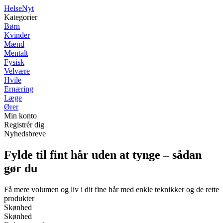
Helse
Nyt
Kategorier
Børn
Kvinder
Mænd
Mentalt
Fysisk
Velvære
Hvile
Ernæring
Læge
Ører
Min konto
Registrér dig
Nyhedsbreve
Fylde til fint hår uden at tynge – sådan
gør du
Få mere volumen og liv i dit fine hår med enkle teknikker og de rette
produkter
Skønhed
Skønhed