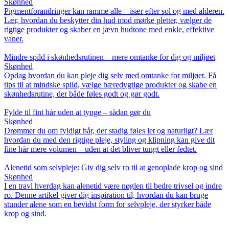
Skønhed
Pigmentforandringer kan ramme alle – især efter sol og med alderen.
Lær, hvordan du beskytter din hud mod mørke pletter, vælger de
rigtige produkter og skaber en jævn hudtone med enkle, effektive
vaner.
Mindre spild i skønhedsrutinen – mere omtanke for dig og miljøet
Skønhed
Opdag hvordan du kan pleje dig selv med omtanke for miljøet. Få
tips til at mindske spild, vælge bæredygtige produkter og skabe en
skønhedsrutine, der både føles godt og gør godt.
Fylde til fint hår uden at tynge – sådan gør du
Skønhed
Drømmer du om fyldigt hår, der stadig føles let og naturligt? Lær
hvordan du med den rigtige pleje, styling og klipning kan give dit
fine hår mere volumen – uden at det bliver tungt eller fedtet.
Alenetid som selvpleje: Giv dig selv ro til at genoplade krop og sind
Skønhed
I en travl hverdag kan alenetid være nøglen til bedre trivsel og indre
ro. Denne artikel giver dig inspiration til, hvordan du kan bruge
stunder alene som en bevidst form for selvpleje, der styrker både
krop og sind.