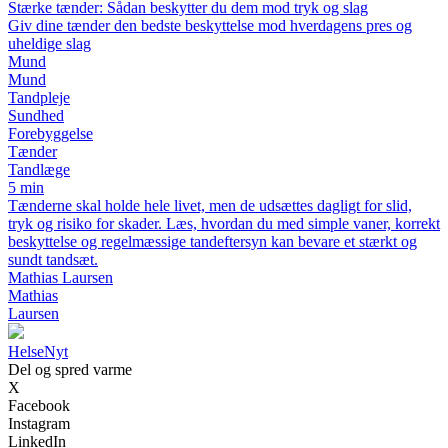
Stærke tænder: Sådan beskytter du dem mod tryk og slag
Giv dine tænder den bedste beskyttelse mod hverdagens pres og
uheldige slag
Mund
Mund
Tandpleje
Sundhed
Forebyggelse
Tænder
Tandlæge
5 min
Tænderne skal holde hele livet, men de udsættes dagligt for slid,
tryk og risiko for skader. Læs, hvordan du med simple vaner, korrekt
beskyttelse og regelmæssige tandeftersyn kan bevare et stærkt og
sundt tandsæt.
Mathias Laursen
Mathias
Laursen
Helse
Nyt
Del og spred varme
X
Facebook
Instagram
LinkedIn