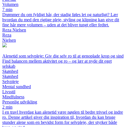
Volumen
7 min
Drømmer du om fyldigt hår, der stadig føles let og naturligt? Lær
hvordan du med den rigtige pleje, styling og klipning kan give dit
fine hår mere volumen – uden at det bliver tungt eller fedtet.
Reza Nielsen
Reza
Nielsen
Alenetid som selvpleje: Giv dig selv ro til at genoplade krop og sind
Find balancen mellem aktivitet og ro – og lær at nyde dit eget
selskab
Skønhed
Skønhed
Selvpleje
Mental sundhed
Livsstil
Mindfulness
Personlig udvikling
2 min
I en travl hverdag kan alenetid være nøglen til bedre trivsel og indre
ro. Denne artikel giver dig inspiration til, hvordan du kan bruge
stunder alene som en bevidst form for selvpleje, der styrker både