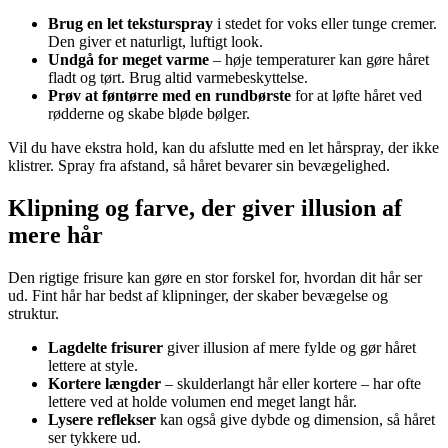
Brug en let teksturspray
i stedet for voks eller tunge cremer.
Den giver et naturligt, luftigt look.
Undgå for meget varme
– høje temperaturer kan gøre håret
fladt og tørt. Brug altid varmebeskyttelse.
Prøv at føntørre med en rundbørste
for at løfte håret ved
rødderne og skabe bløde bølger.
Vil du have ekstra hold, kan du afslutte med en let hårspray, der ikke
klistrer. Spray fra afstand, så håret bevarer sin bevægelighed.
Klipning og farve, der giver illusion af
mere hår
Den rigtige frisure kan gøre en stor forskel for, hvordan dit hår ser
ud. Fint hår har bedst af klipninger, der skaber bevægelse og
struktur.
Lagdelte frisurer
giver illusion af mere fylde og gør håret
lettere at style.
Kortere længder
– skulderlangt hår eller kortere – har ofte
lettere ved at holde volumen end meget langt hår.
Lysere reflekser
kan også give dybde og dimension, så håret
ser tykkere ud.