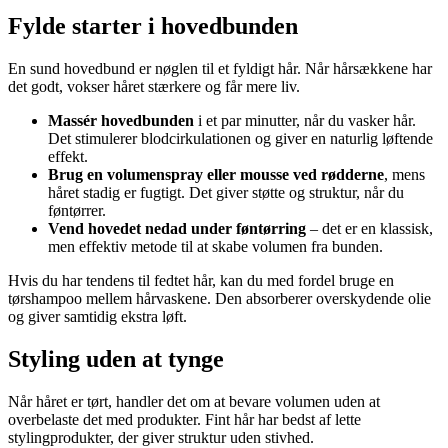
Fylde starter i hovedbunden
En sund hovedbund er nøglen til et fyldigt hår. Når hårsækkene har
det godt, vokser håret stærkere og får mere liv.
Massér hovedbunden
i et par minutter, når du vasker hår.
Det stimulerer blodcirkulationen og giver en naturlig løftende
effekt.
Brug en volumenspray eller mousse ved rødderne
, mens
håret stadig er fugtigt. Det giver støtte og struktur, når du
føntørrer.
Vend hovedet nedad under føntørring
– det er en klassisk,
men effektiv metode til at skabe volumen fra bunden.
Hvis du har tendens til fedtet hår, kan du med fordel bruge en
tørshampoo mellem hårvaskene. Den absorberer overskydende olie
og giver samtidig ekstra løft.
Styling uden at tynge
Når håret er tørt, handler det om at bevare volumen uden at
overbelaste det med produkter. Fint hår har bedst af lette
stylingprodukter, der giver struktur uden stivhed.