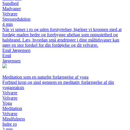
Sundhed
Madvaner
Velvære
Stressreduktion
4 min
Når vi spiser i ro og uden forstyrrelser, hjælper vi kroppen med at
fordøje maden bedre og forebygge ubehag som oppustethed og
halsbrand. Læs, hvordan små ændringer i dine måltidsvaner kan
gøre en stor forskel for din fordøjelse og dit velvære.
Emil Jørgensen
Emil
Jørgensen
Meditation som en naturlig forlængelse af yoga
Forbind krop og sind gennem en meditativ forlængelse af din
yogapraksis
Velvære
Velvære
Yoga
Meditation
Velvære
Mindfulness
Indre ro
2 min