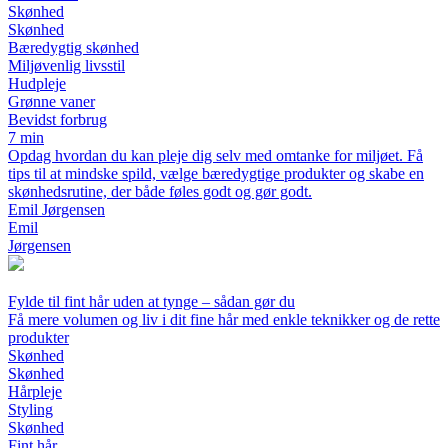
Skønhed
Skønhed
Bæredygtig skønhed
Miljøvenlig livsstil
Hudpleje
Grønne vaner
Bevidst forbrug
7 min
Opdag hvordan du kan pleje dig selv med omtanke for miljøet. Få
tips til at mindske spild, vælge bæredygtige produkter og skabe en
skønhedsrutine, der både føles godt og gør godt.
Emil Jørgensen
Emil
Jørgensen
Fylde til fint hår uden at tynge – sådan gør du
Få mere volumen og liv i dit fine hår med enkle teknikker og de rette
produkter
Skønhed
Skønhed
Hårpleje
Styling
Skønhed
Fint hår