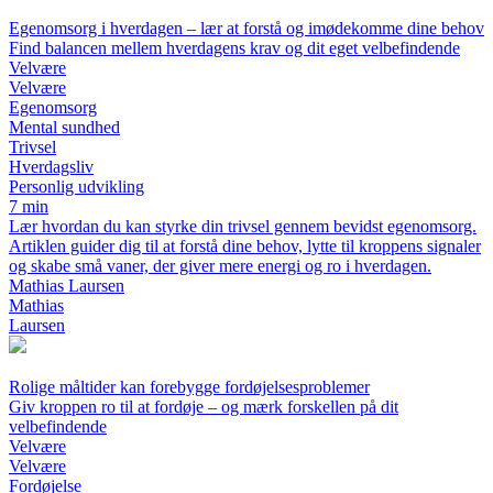
Egenomsorg i hverdagen – lær at forstå og imødekomme dine behov
Find balancen mellem hverdagens krav og dit eget velbefindende
Velvære
Velvære
Egenomsorg
Mental sundhed
Trivsel
Hverdagsliv
Personlig udvikling
7 min
Lær hvordan du kan styrke din trivsel gennem bevidst egenomsorg.
Artiklen guider dig til at forstå dine behov, lytte til kroppens signaler
og skabe små vaner, der giver mere energi og ro i hverdagen.
Mathias Laursen
Mathias
Laursen
Rolige måltider kan forebygge fordøjelsesproblemer
Giv kroppen ro til at fordøje – og mærk forskellen på dit
velbefindende
Velvære
Velvære
Fordøjelse