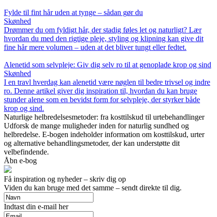
Fylde til fint hår uden at tynge – sådan gør du
Skønhed
Drømmer du om fyldigt hår, der stadig føles let og naturligt? Lær
hvordan du med den rigtige pleje, styling og klipning kan give dit
fine hår mere volumen – uden at det bliver tungt eller fedtet.
Alenetid som selvpleje: Giv dig selv ro til at genoplade krop og sind
Skønhed
I en travl hverdag kan alenetid være nøglen til bedre trivsel og indre
ro. Denne artikel giver dig inspiration til, hvordan du kan bruge
stunder alene som en bevidst form for selvpleje, der styrker både
krop og sind.
Naturlige helbredelsesmetoder: fra kosttilskud til urtebehandlinger
Udforsk de mange muligheder inden for naturlig sundhed og
helbredelse. E-bogen indeholder information om kosttilskud, urter
og alternative behandlingsmetoder, der kan understøtte dit
velbefindende.
Åbn e-bog
Få inspiration og nyheder – skriv dig op
Viden du kan bruge med det samme – sendt direkte til dig.
Indtast din e-mail her