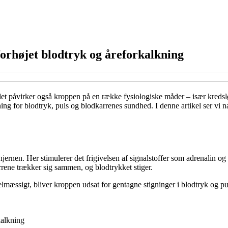
rhøjet blodtryk og åreforkalkning
et påvirker også kroppen på en række fysiologiske måder – især kredslø
ing for blodtryk, puls og blodkarrenes sundhed. I denne artikel ser vi 
 hjernen. Her stimulerer det frigivelsen af signalstoffer som adrenalin o
arrene trækker sig sammen, og blodtrykket stiger.
lmæssigt, bliver kroppen udsat for gentagne stigninger i blodtryk og pul
kalkning