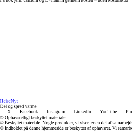
Få nok jern, calcium og D-vitamin gennem kosten – uden kosttilskud
Helse
Nyt
Del og spred varme
X
Facebook
Instagram
LinkedIn
YouTube
Pin
© Ophavsretligt beskyttet materiale.
© Beskyttet materiale. Nogle produkter, vi viser, er en del af samarbejd
© Indholdet på denne hjemmeside er beskyttet af ophavsret. Vi samarbe