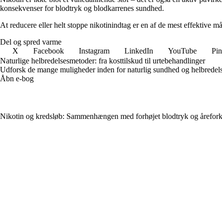
konsekvenser for blodtryk og blodkarrenes sundhed.
At reducere eller helt stoppe nikotinindtag er en af de mest effektive måd
Del og spred varme
X
Facebook
Instagram
LinkedIn
YouTube
Pin
Naturlige helbredelsesmetoder: fra kosttilskud til urtebehandlinger
Udforsk de mange muligheder inden for naturlig sundhed og helbredelse
Åbn e-bog
Nikotin og kredsløb: Sammenhængen med forhøjet blodtryk og årefor