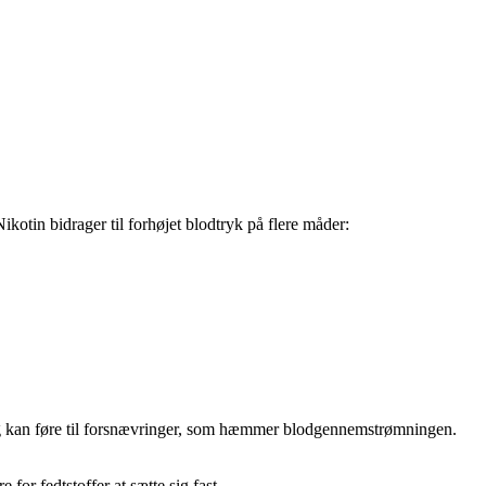
kotin bidrager til forhøjet blodtryk på flere måder:
e og kan føre til forsnævringer, som hæmmer blodgennemstrømningen.
 for fedtstoffer at sætte sig fast.