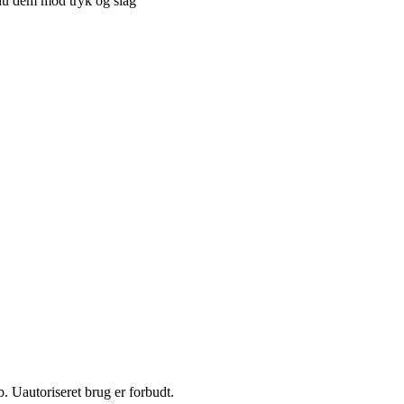
du dem mod tryk og slag
 Uautoriseret brug er forbudt.