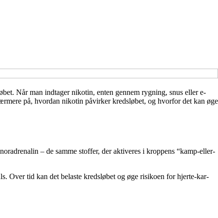
bet. Når man indtager nikotin, enten gennem rygning, snus eller e-
nærmere på, hvordan nikotin påvirker kredsløbet, og hvorfor det kan øge
g noradrenalin – de samme stoffer, der aktiveres i kroppens “kamp-eller-
s. Over tid kan det belaste kredsløbet og øge risikoen for hjerte-kar-