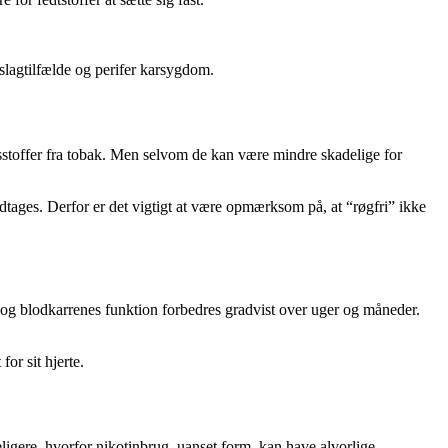
 slagtilfælde og perifer karsygdom.
gsstoffer fra tobak. Men selvom de kan være mindre skadelige for
ndtages. Derfor er det vigtigt at være opmærksom på, at “røgfri” ikke
 og blodkarrenes funktion forbedres gradvist over uger og måneder.
or sit hjerte.
eligere, hvorfor nikotinbrug, uanset form, kan have alvorlige