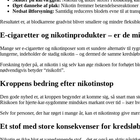
Øget dannelse af plak:
Nikotin fremmer betændelsesreaktioner 
Nedsat iltforsyning:
Samtidig reduceres blodets evne til at transpo
Resultatet er, at blodkarrene gradvist bliver smallere og mindre fleksib
E-cigaretter og nikotinprodukter – er de m
Mange ser e-cigaretter og nikotinposer som et sundere alternativ til ry
lungerne, indeholder de stadig nikotin – og dermed de samme kredsløb
Forskning tyder på, at nikotin i sig selv kan øge risikoen for forhøjet 
nødvendigvis betyder “risikofri”.
Kroppens bedring efter nikotinstop
Den gode nyhed er, at kroppen begynder at komme sig, så snart man stop
Risikoen for hjerte-kar-sygdomme mindskes markant over tid – især hvi
Selv for personer, der har røget i mange år, kan et nikotinstop give mærkb
Et stof med store konsekvenser for kredslø
Nikotin er ikke blot et vanedannende stof – det er også en aktiv påvirke