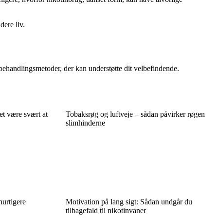
dere liv.
behandlingsmetoder, der kan understøtte dit velbefindende.
et være svært at
Tobaksrøg og luftveje – sådan påvirker røgen
slimhinderne
hurtigere
Motivation på lang sigt: Sådan undgår du
tilbagefald til nikotinvaner