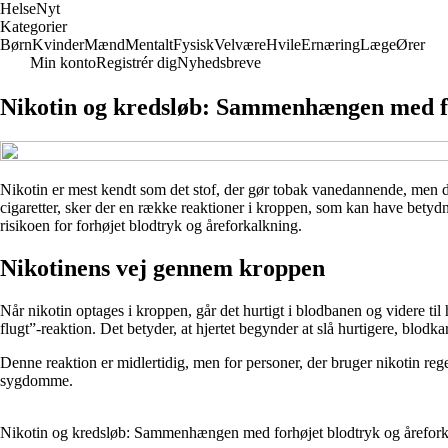
Helse
Nyt
Kategorier
Børn
Kvinder
Mænd
Mentalt
Fysisk
Velvære
Hvile
Ernæring
Læge
Ører
Min konto
Registrér dig
Nyhedsbreve
Nikotin og kredsløb: Sammenhængen med fo
Nikotin er mest kendt som det stof, der gør tobak vanedannende, men d
cigaretter, sker der en række reaktioner i kroppen, som kan have betydn
risikoen for forhøjet blodtryk og åreforkalkning.
Nikotinens vej gennem kroppen
Når nikotin optages i kroppen, går det hurtigt i blodbanen og videre til
flugt”-reaktion. Det betyder, at hjertet begynder at slå hurtigere, blodk
Denne reaktion er midlertidig, men for personer, der bruger nikotin rege
sygdomme.
Nikotin og kredsløb: Sammenhængen med forhøjet blodtryk og årefor