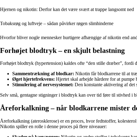
Hjernen og nikotin: Derfor kan det være svært at trappe langsomt ned
Tobaksrøg og luftveje – sådan påvirker røgen slimhinderne
Hvorfor bliver nogle mennesker hurtigere afhængige af nikotin end an
Forhøjet blodtryk – en skjult belastning
Forhøjet blodtryk (hypertension) kaldes ofte “den stille dræber”, fordi 
Sammentrækning af blodkar:
Nikotin får blodkarrene til at t
Øget hjertefrekvens:
Hjertet skal arbejde hårdere for at pumpe 
Stimulering af nervesystemet:
Den konstante aktivering af det 
Selv små, gentagne stigninger i blodtryk kan over tid føre til stivhed i b
Åreforkalkning – når blodkarrene mister der
Åreforkalkning (aterosklerose) er en proces, hvor fedtstoffer, koleste
Nikotin spiller en rolle i denne proces på flere niveauer:
Skader på karvæggen:
Nikotin og andre stoffer i tobaksrøg kan b