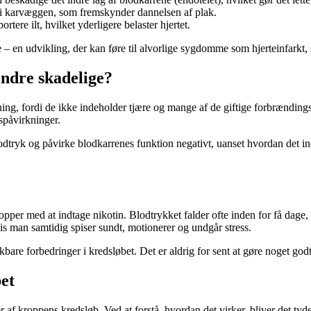
i karvæggen, som fremskynder dannelsen af plak.
rtere ilt, hvilket yderligere belaster hjertet.
le – en udvikling, der kan føre til alvorlige sygdomme som hjerteinfarkt,
indre skadelige?
gning, fordi de ikke indeholder tjære og mange af de giftige forbrændin
spåvirkninger.
blodtryk og påvirke blodkarrenes funktion negativt, uanset hvordan det i
per med at indtage nikotin. Blodtrykket falder ofte inden for få dage,
s man samtidig spiser sundt, motionerer og undgår stress.
are forbedringer i kredsløbet. Det er aldrig for sent at gøre noget godt f
bet
r af kroppens kredsløb. Ved at forstå, hvordan det virker, bliver det tyd