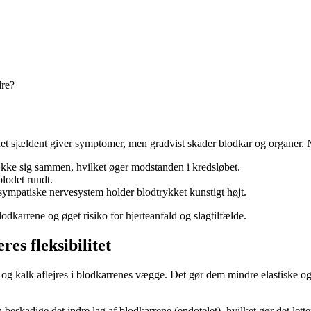
dre?
det sjældent giver symptomer, men gradvist skader blodkar og organer. Ni
række sig sammen, hvilket øger modstanden i kredsløbet.
blodet rundt.
sympatiske nervesystem holder blodtrykket kunstigt højt.
lodkarrene og øget risiko for hjerteanfald og slagtilfælde.
es fleksibilitet
rol og kalk aflejres i blodkarrenes vægge. Det gør dem mindre elastisk
eskadige det indre lag af blodkarrene (endotelet), hvilket gør det lettere