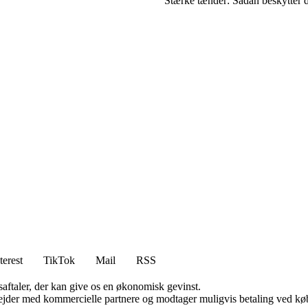
Stærke tænder: Sådan beskytter 
terest
TikTok
Mail
RSS
saftaler, der kan give os en økonomisk gevinst.
jder med kommercielle partnere og modtager muligvis betaling ved køb.