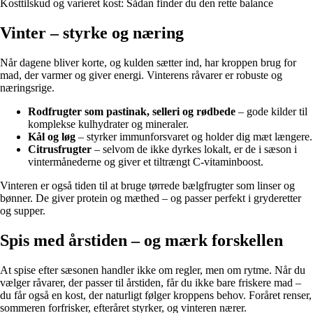
Kosttilskud og varieret kost: Sådan finder du den rette balance
Vinter – styrke og næring
Når dagene bliver korte, og kulden sætter ind, har kroppen brug for
mad, der varmer og giver energi. Vinterens råvarer er robuste og
næringsrige.
Rodfrugter som pastinak, selleri og rødbede
– gode kilder til
komplekse kulhydrater og mineraler.
Kål og løg
– styrker immunforsvaret og holder dig mæt længere.
Citrusfrugter
– selvom de ikke dyrkes lokalt, er de i sæson i
vintermånederne og giver et tiltrængt C-vitaminboost.
Vinteren er også tiden til at bruge tørrede bælgfrugter som linser og
bønner. De giver protein og mæthed – og passer perfekt i gryderetter
og supper.
Spis med årstiden – og mærk forskellen
At spise efter sæsonen handler ikke om regler, men om rytme. Når du
vælger råvarer, der passer til årstiden, får du ikke bare friskere mad –
du får også en kost, der naturligt følger kroppens behov. Foråret renser,
sommeren forfrisker, efteråret styrker, og vinteren nærer.