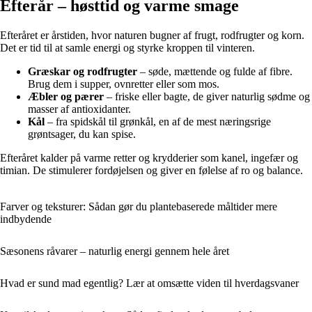
Efterår – høsttid og varme smage
Efteråret er årstiden, hvor naturen bugner af frugt, rodfrugter og korn.
Det er tid til at samle energi og styrke kroppen til vinteren.
Græskar og rodfrugter
– søde, mættende og fulde af fibre.
Brug dem i supper, ovnretter eller som mos.
Æbler og pærer
– friske eller bagte, de giver naturlig sødme og
masser af antioxidanter.
Kål
– fra spidskål til grønkål, en af de mest næringsrige
grøntsager, du kan spise.
Efteråret kalder på varme retter og krydderier som kanel, ingefær og
timian. De stimulerer fordøjelsen og giver en følelse af ro og balance.
Farver og teksturer: Sådan gør du plantebaserede måltider mere
indbydende
Sæsonens råvarer – naturlig energi gennem hele året
Hvad er sund mad egentlig? Lær at omsætte viden til hverdagsvaner