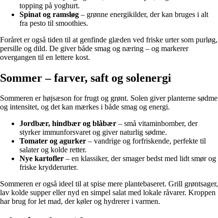
topping på yoghurt.
Spinat og ramsløg
– grønne energikilder, der kan bruges i alt
fra pesto til smoothies.
Foråret er også tiden til at genfinde glæden ved friske urter som purløg,
persille og dild. De giver både smag og næring – og markerer
overgangen til en lettere kost.
Sommer – farver, saft og solenergi
Sommeren er højsæson for frugt og grønt. Solen giver planterne sødme
og intensitet, og det kan mærkes i både smag og energi.
Jordbær, hindbær og blåbær
– små vitaminbomber, der
styrker immunforsvaret og giver naturlig sødme.
Tomater og agurker
– vandrige og forfriskende, perfekte til
salater og kolde retter.
Nye kartofler
– en klassiker, der smager bedst med lidt smør og
friske krydderurter.
Sommeren er også ideel til at spise mere plantebaseret. Grill grøntsager,
lav kolde supper eller nyd en simpel salat med lokale råvarer. Kroppen
har brug for let mad, der køler og hydrerer i varmen.