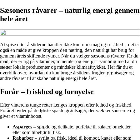
Sæsonens råvarer – naturlig energi gennem
hele året
At spise efter årstiderne handler ikke kun om smag og friskhed – det er
også en måde at give kroppen den næring, den naturligt har brug for
gennem årets skiftende rytmer. Når du vælger sæsonens råvarer, får du
mad, der er rig på vitaminer, mineraler og energi – samtidig med at du
støtter lokale producenter og mindsker klimaaftrykket. Her får du et
overblik over, hvordan du kan bruge årstidens frugter, grøntsager og
andre råvarer til at skabe naturlig energi hele året.
Forår – friskhed og fornyelse
Efter vinterens tunge retter længes kroppen efter lethed og friskhed.
Foråret byder på de første spæde grøntsager, der vækker sanserne og
giver et vitaminboost.
Asparges
– sprøde og delikate, perfekte til salater, omeletter
eller som tilbehør til fisk.
Rabarber
– syrlig og frisk, ideel til kompot, kager eller som