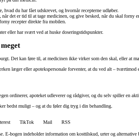
e, hvad du har fået udskrevet, og hvornår recepterne udløber.
år det er tid til at tage medicinen, og give besked, når du skal forny e
r forny recepter direkte fra mobilen.
ter eller har svært ved at huske doseringstidspunkter.
r meget
urgt. Det kan føre til, at medicinen ikke virker som den skal, eller at 
ken læger eller apotekspersonale forventer, at du ved alt – tværtimod e
en ordinerer, apoteket udleverer og rådgiver, og du selv spiller en akti
er bedst muligt – og at du føler dig tryg i din behandling.
terest
TikTok
Mail
RSS
. E-bogen indeholder information om kosttilskud, urter og alternative 