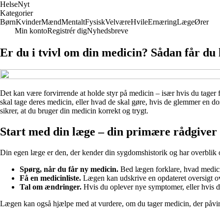
Helse
Nyt
Kategorier
Børn
Kvinder
Mænd
Mentalt
Fysisk
Velvære
Hvile
Ernæring
Læge
Ører
Min konto
Registrér dig
Nyhedsbreve
Er du i tvivl om din medicin? Sådan får du 
Det kan være forvirrende at holde styr på medicin – især hvis du tager 
skal tage deres medicin, eller hvad de skal gøre, hvis de glemmer en do
sikrer, at du bruger din medicin korrekt og trygt.
Start med din læge – din primære rådgiver
Din egen læge er den, der kender din sygdomshistorik og har overblik over
Spørg, når du får ny medicin.
Bed lægen forklare, hvad medici
Få en medicinliste.
Lægen kan udskrive en opdateret oversigt ove
Tal om ændringer.
Hvis du oplever nye symptomer, eller hvis du 
Lægen kan også hjælpe med at vurdere, om du tager medicin, der påvirk