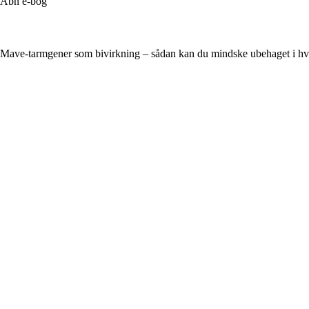
Åbn e-bog
Mave-tarmgener som bivirkning – sådan kan du mindske ubehaget i h