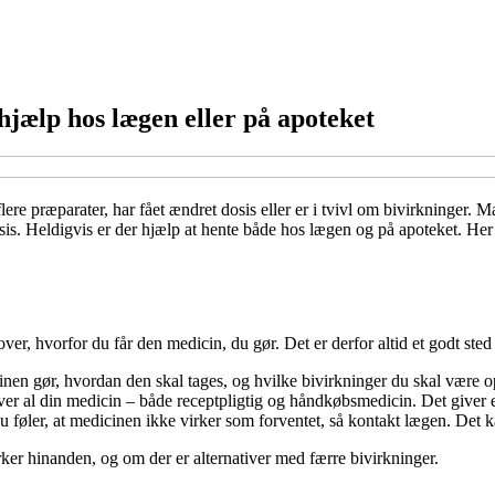
hjælp hos lægen eller på apoteket
flere præparater, har fået ændret dosis eller er i tvivl om bivirkninge
sis. Heldigvis er der hjælp at hente både hos lægen og på apoteket. Her 
, hvorfor du får den medicin, du gør. Det er derfor altid et godt sted at 
nen gør, hvordan den skal tages, og hvilke bivirkninger du skal være
r al din medicin – både receptpligtig og håndkøbsmedicin. Det giver et
føler, at medicinen ikke virker som forventet, så kontakt lægen. Det ka
er hinanden, og om der er alternativer med færre bivirkninger.