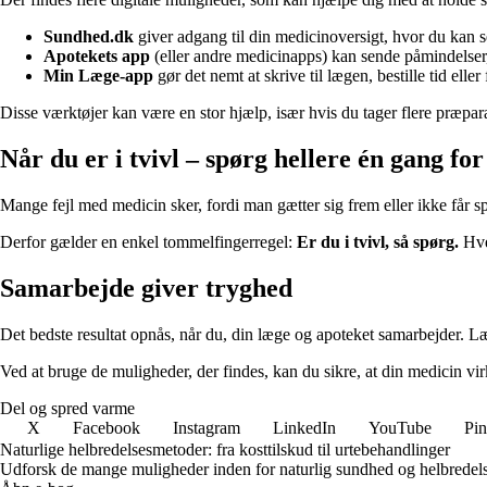
Sundhed.dk
giver adgang til din medicinoversigt, hvor du kan s
Apotekets app
(eller andre medicinapps) kan sende påmindelser, n
Min Læge-app
gør det nemt at skrive til lægen, bestille tid elle
Disse værktøjer kan være en stor hjælp, især hvis du tager flere præpara
Når du er i tvivl – spørg hellere én gang fo
Mange fejl med medicin sker, fordi man gætter sig frem eller ikke får sp
Derfor gælder en enkel tommelfingerregel:
Er du i tvivl, så spørg.
Hver
Samarbejde giver tryghed
Det bedste resultat opnås, når du, din læge og apoteket samarbejder. Læg
Ved at bruge de muligheder, der findes, kan du sikre, at din medicin virk
Del og spred varme
X
Facebook
Instagram
LinkedIn
YouTube
Pin
Naturlige helbredelsesmetoder: fra kosttilskud til urtebehandlinger
Udforsk de mange muligheder inden for naturlig sundhed og helbredelse