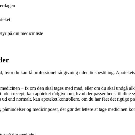
verdagen
oteket
tyr på din medicinliste
der
ted, hvor du kan få professionel rådgivning uden tidsbestilling. Apotek
 medicinen – fx om den skal tages med mad, eller om du skal undgå alk
t uden recept, kan apoteket rådgive om, hvad der passer bedst til din
 ud end normalt, kan apoteket kontrollere, om du har fået det rigtige pr
påmindelser og medicinposer, der gør det lettere at tage medicinen kor
tyr på din medicin: