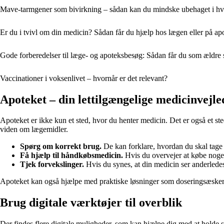
Mave-tarmgener som bivirkning – sådan kan du mindske ubehaget i h
Er du i tvivl om din medicin? Sådan får du hjælp hos lægen eller på ap
Gode forberedelser til læge- og apoteksbesøg: Sådan får du som ældre s
Vaccinationer i voksenlivet – hvornår er det relevant?
Apoteket – din lettilgængelige medicinvejle
Apoteket er ikke kun et sted, hvor du henter medicin. Det er også et s
viden om lægemidler.
Spørg om korrekt brug.
De kan forklare, hvordan du skal tage
Få hjælp til håndkøbsmedicin.
Hvis du overvejer at købe noge
Tjek forvekslinger.
Hvis du synes, at din medicin ser anderledes
Apoteket kan også hjælpe med praktiske løsninger som doseringsæsker, 
Brug digitale værktøjer til overblik
Der findes flere digitale muligheder, som kan hjælpe dig med at holde s